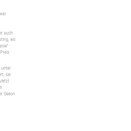
 war
ber auch
uting, wo
asie“
-Preis
 unter
t, sie
uletzt
en
er Seeon