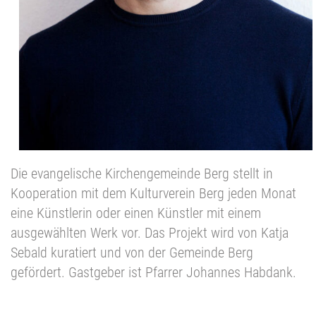
Die evangelische Kirchengemeinde Berg stellt in
Kooperation mit dem Kulturverein Berg jeden Monat
eine Künstlerin oder einen Künstler mit einem
ausgewählten Werk vor. Das Projekt wird von Katja
Sebald kuratiert und von der Gemeinde Berg
gefördert. Gastgeber ist Pfarrer Johannes Habdank.