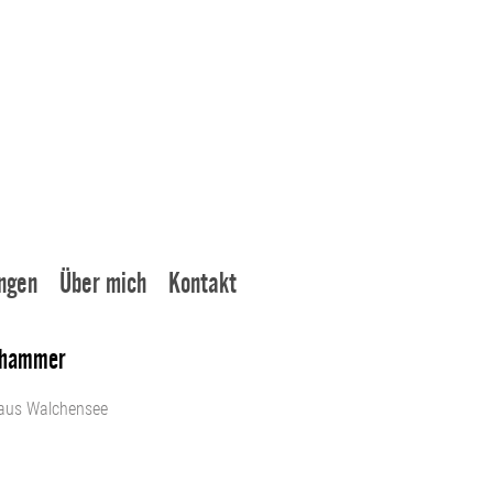
ngen
Über mich
Kontakt
ßhammer
aus Walchensee