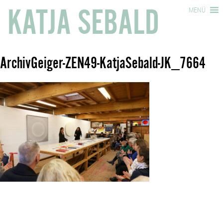
KATJA SEBALD
MENÜ
ArchivGeiger-ZEN49-KatjaSebald-JK_7664