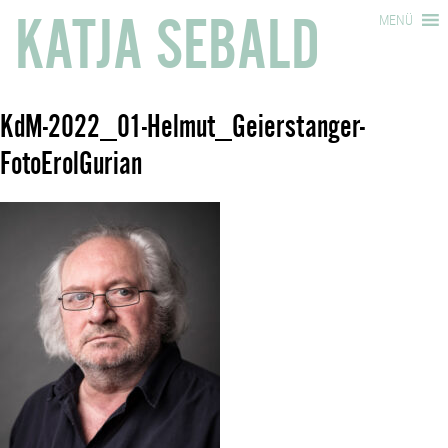
KATJA SEBALD
MENÜ
KdM-2022_01-Helmut_Geierstanger-
FotoErolGurian