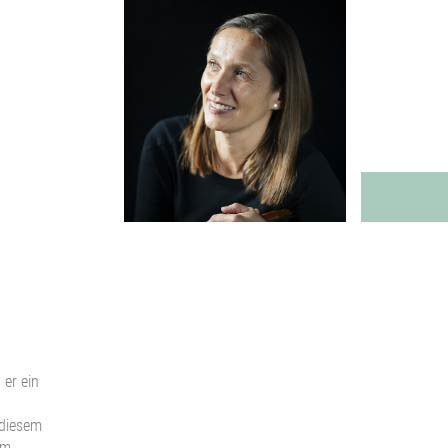
 er ein
 diesem
am