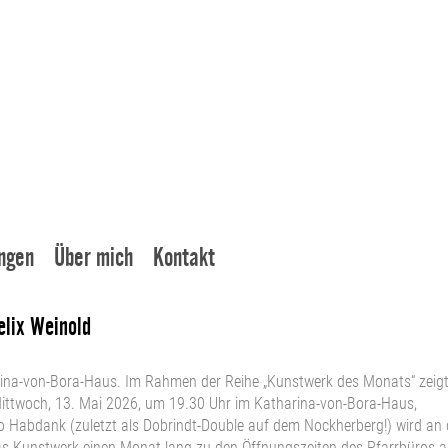
ngen
Über mich
Kontakt
elix Weinold
arina-von-Bora-Haus. Im Rahmen der Reihe „Kunstwerk des Monats“ zeigt
ittwoch, 13. Mai 2026, um 19.30 Uhr im Katharina-von-Bora-Haus,
wo Habdank (zuletzt als Dobrindt-Double auf dem Nockherberg!) wird an
das Kunstwerk einen Monat lang zu den Öffnungszeiten des Pfarrbüros 