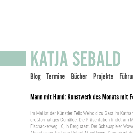
KATJA SEBALD
Blog
Termine
Bücher
Projekte
Führu
Mann mit Hund: Kunstwerk des Monats mit F
Im Mai ist der Künstler Felix Weinold zu Gast im Kath
großformatiges Gemälde. Die Präsentation findet am M
Fischackerweg 10, in Berg statt. Der Schauspieler Wo
Abend einen Text von Robert Musil lesen. Danach ist 