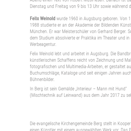
Dienstag und Freitag von 9 bis 13 Uhr sowie während d
Felix Weinold
wurde 1960 in Augsburg geboren. Von 1
1988 studierte er an der Akademie der Bildenden Künst
München. Er war Meisterschüler von Gerhard Berger. S
dem Studium absolvierte er Praktika im Theater und in 
Werbeagentur.
Felix Weinold lebt und arbeitet in Augsburg. Die Bandbr
künstlerischen Schaffens reicht von Zeichnung und Male
fotografischen und Multimedia-Arbeiten, er gestaltet 
Buchumschläge, Kataloge und seit einigen Jahren auc
Bühnenbilder.
In Berg ist sein Gemälde „Interieur – Mann mit Hund“
(Mischtechnik auf Leinwand) aus dem Jahr 2017 zu se
Die evangelische Kirchengemeinde Berg stellt in Kooper
einen Künstler mit einem ausgewählten Werk vor. Das P