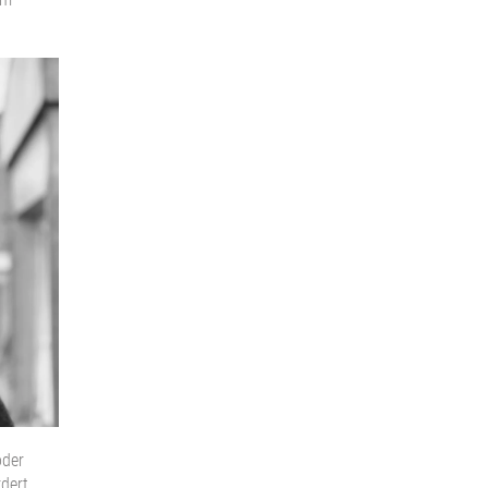
oder
dert.