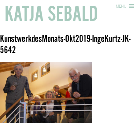
KATJA SEBALD
MENÜ
KunstwerkdesMonats-Okt2019-IngeKurtz-JK-
5642