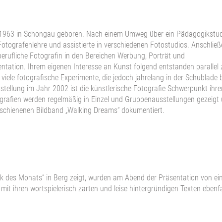
e 1963 in Schongau geboren. Nach einem Umweg über ein Pädagogikstu
 Fotografenlehre und assistierte in verschiedenen Fotostudios. Anschlie
eiberufliche Fotografin in den Bereichen Werbung, Porträt und
tation. Ihrem eigenen Interesse an Kunst folgend entstanden parallel 
t viele fotografische Experimente, die jedoch jahrelang in der Schublade 
sstellung im Jahr 2002 ist die künstlerische Fotografie Schwerpunkt ihre
grafien werden regelmäßig in Einzel und Gruppenausstellungen gezeigt
rschienenen Bildband „Walking Dreams“ dokumentiert.
werk des Monats“ in Berg zeigt, wurden am Abend der Präsentation von ei
h mit ihren wortspielerisch zarten und leise hintergründigen Texten ebenfa