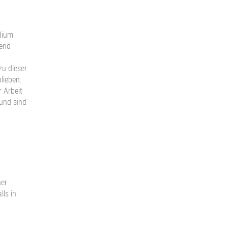
dium
ßend
zu dieser
blieben.
r Arbeit
 und sind
ner
lls in