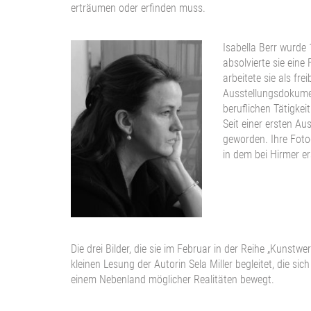
erträumen oder erfinden muss.
Isabella Berr wurd
absolvierte sie eine
arbeitete sie als fr
Ausstellungsdokumen
beruflichen Tätigkei
Seit einer ersten Au
geworden. Ihre Foto
in dem bei Hirmer e
Die drei Bilder, die sie im Februar in der Reihe „Kunst
kleinen Lesung der Autorin Sela Miller begleitet, die sic
einem Nebenland möglicher Realitäten bewegt.