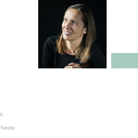
st.
 Fenster