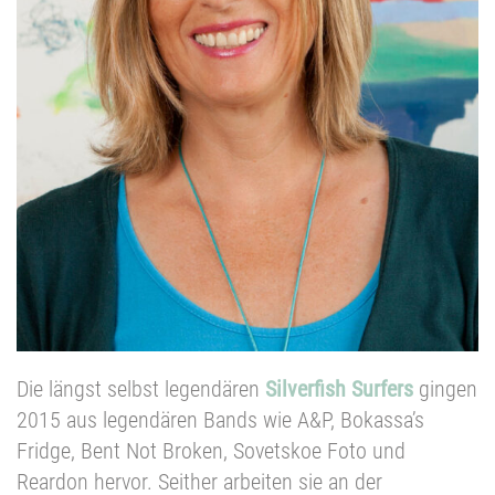
Die längst selbst legendären
Silverfish Surfers
gingen
2015 aus legendären Bands wie A&P, Bokassa’s
Fridge, Bent Not Broken, Sovetskoe Foto und
Reardon hervor. Seither arbeiten sie an der