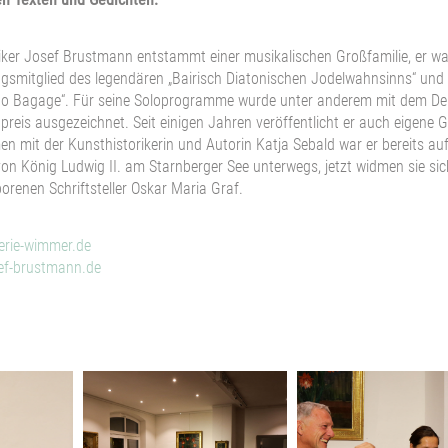
ker Josef Brustmann entstammt einer musikalischen Großfamilie, er wa
smitglied des legendären „Bairisch Diatonischen Jodelwahnsinns“ und
o Bagage“. Für seine Soloprogramme wurde unter anderem mit dem D
preis ausgezeichnet. Seit einigen Jahren veröffentlicht er auch eigene G
 mit der Kunsthistorikerin und Autorin Katja Sebald war er bereits au
on König Ludwig II. am Starnberger See unterwegs, jetzt widmen sie si
orenen Schriftsteller Oskar Maria Graf.
erie-wimmer.de
ef-brustmann.de