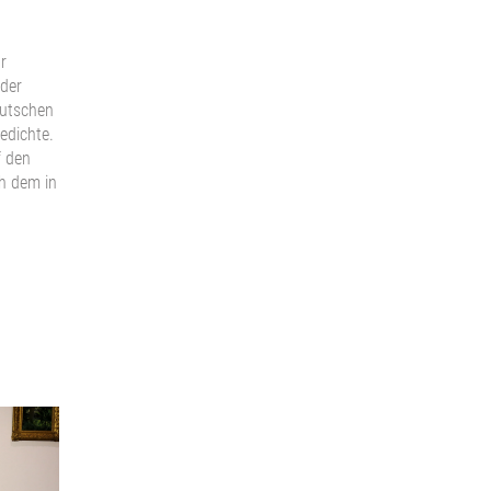
r
 der
eutschen
edichte.
f den
ch dem in