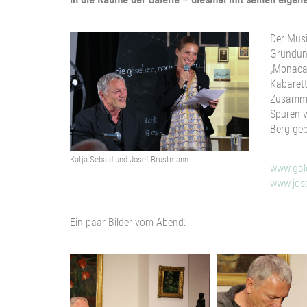
Der Musi
Gründung
„Monaca
Kabarett
Zusammen
Spuren v
Berg geb
Katja Sebald und Josef Brustmann
www.gal
www.jos
Ein paar Bilder vom Abend: